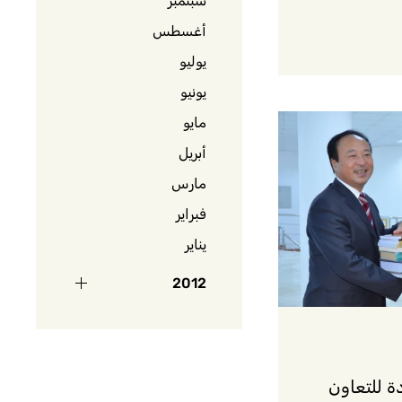
سبتمبر
أغسطس
يوليو
يونيو
مايو
أبريل
مارس
فبراير
يناير
2012
 للتعاون