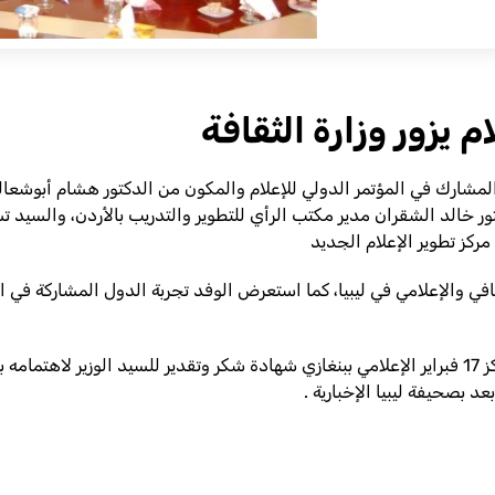
م يزور وزارة الثقافة
المشارك في المؤتمر الدولي للإعلام والمكون من الدكتور هشام أبوشعالة
 خالد الشقران مدير مكتب الرأي للتطوير والتدريب بالأردن، والسيد ت
ركز تطوير الإعلام الجديد
ي والإعلامي في ليبيا، كما استعرض الوفد تجربة الدول المشاركة في ال
وعلى هامش الاجتماع قدمت صحيفة ليبيا الصادرة عن مركز 17 فبراير الإعلامي ببنغازي شهادة شكر وتق
د بصحيفة ليبيا الإخبارية .