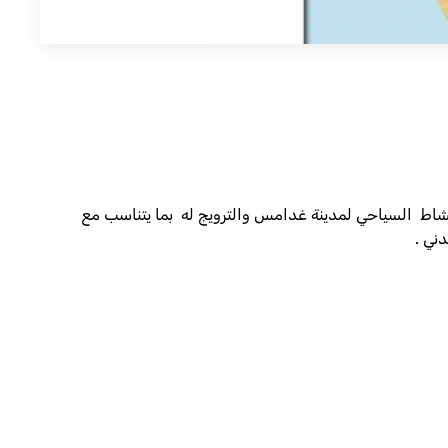
لمقترحات المزمع إقامتها للعام 2013 والتي تهدف إلى تشجيع النشاط السياحي لمدينة غدامس والترويج له بما يتناسب مع
ني .