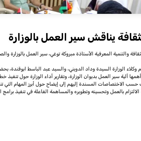
ثقافة يناقش سير العمل بالوزارة
ربعاء 25 أكتوبر2023 برئاسة وزيرة الثقافة والتنمية المعرفية الأستاذة مبروكة توغي، سير ال
كلاء الوزارة السيدة وداد الدويني، والسيد عبد الباسط ابوقندة، بحضور
 ألية سير العمل بديوان الوزارة، وتقارير أداء الوزارة حول تنفيذ خطة 
ت حسب الاختصاصات المسندة إليهم إلى إيضاح حول أبرز المهام التي تنفذ
التزام بالعمل وتحسينه وتطويره والمساهمة الفاعلة في تنفيذ برامج ال
Sh