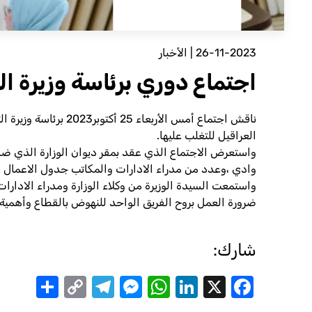
26-11-2023
|
الأخبار
اجتماع دوري برئاسة وزيرة ال
ناقش اجتماع أمس الأ
العراقيل للتغلب عليها.
واستعرض الاجتماع الذي عقد بمقر ديوان الوزارة الذي ضم و
وادي ،وعدد من مدراء الادارات والمكاتب جدول الاعمال أهمها
واستمعت السيدة الوزيرة من وكلاء الوزارة ومدراء الادارا
ضرورة العمل بروح الفريق الواحد للنهوض بالقطاع وأهمية ال
شارك:
are
Telegram
Messenger
Copy
WhatsApp
LinkedIn
Facebook
X
Link