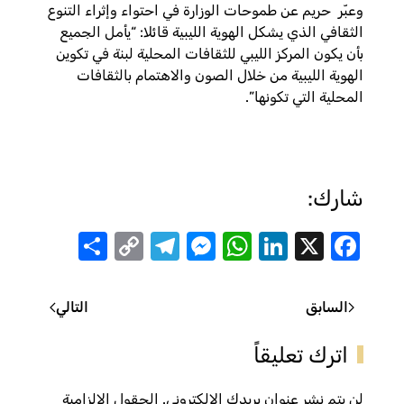
وعبّر حريم عن طموحات الوزارة في احتواء وإثراء التنوع
الثقافي الذي يشكل الهوية الليبية قائلا: “يأمل الجميع
بأن يكون المركز الليبي للثقافات المحلية لبنة في تكوين
الهوية الليبية من خلال الصون والاهتمام بالثقافات
المحلية التي تكونها”.
شارك:
Share
Telegram
Messenger
Copy
WhatsApp
LinkedIn
Facebook
X
Link
السابق
التالي
اترك تعليقاً
لن يتم نشر عنوان بريدك الإلكتروني. الحقول الإلزامية