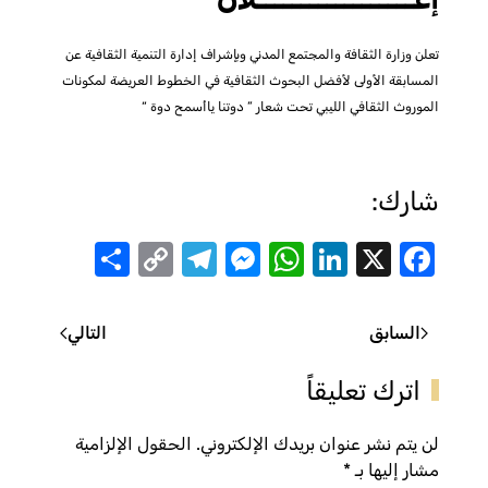
تعلن وزارة الثقافة والمجتمع المدني وبإشراف إدارة التنمية الثقافية عن
المسابقة الأولى لأفضل البحوث الثقافية في الخطوط العريضة لمكونات
الموروث الثقافي الليبي تحت شعار ” دوتنا ياأسمح دوة “
شارك:
Share
Telegram
Messenger
Copy
WhatsApp
LinkedIn
Facebook
X
Link
السابق
التالي
اترك تعليقاً
لن يتم نشر عنوان بريدك الإلكتروني. الحقول الإلزامية
مشار إليها بـ
*