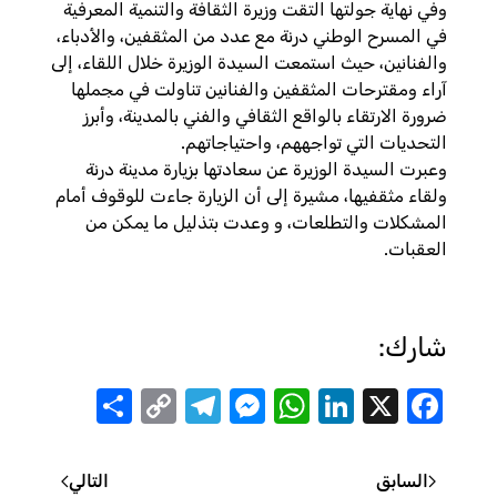
وفي نهاية جولتها التقت وزيرة الثقافة والتنمية المعرفية
في المسرح الوطني درنة مع عدد من المثقفين، والأدباء،
والفنانين، حيث استمعت السيدة الوزيرة خلال اللقاء، إلى
آراء ومقترحات المثقفين والفنانين تناولت في مجملها
ضرورة الارتقاء بالواقع الثقافي والفني بالمدينة، وأبرز
التحديات التي تواجههم، واحتياجاتهم.
وعبرت السيدة الوزيرة عن سعادتها بزيارة مدينة درنة
ولقاء مثقفيها، مشيرة إلى أن الزيارة جاءت للوقوف أمام
المشكلات والتطلعات، و وعدت بتذليل ما يمكن من
العقبات.
شارك:
Share
Telegram
Messenger
Copy
WhatsApp
LinkedIn
Facebook
X
Link
السابق
التالي