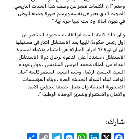
وختم “ان الكلمات تعجز عن وصف هذا الحدث التاريخي
المجيد الذي يعبر عن نفسه ويرسم صورة جميلة للوطن
في عيون ابنائه ودامت ليبيا حرة ابية ” .
وتلى ذلك كلمة للسيد ابوالقاسم محمود المنتصر ابن
اول رئيس حكومة لليبيا بعد الاستقلال اشار في مستهلها
الى ان ثورة 17 فبراير المباركة هي امتداد وتكملة لمسيرة
الاستقلال ، مشدداً على الدعوة لرجال دولة الاستقلال
ابتداء من الملك محمد ادريس السنوسي ، وولي عهده
السيد الحسن الرضا ، وختم السيد المنتصر كلمته “حان
الوقت لبناء الدولة الحديثة الحرة ، وبناء المؤسسات
الدستورية المدنية وان نعمل جميعا لتحقيق الامن
والامان والاستقرار ولتعزيز الوحدة الوطنية “.
شارك:
Share
Telegram
Messenger
Copy
WhatsApp
LinkedIn
Facebook
X