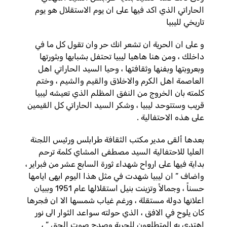
الحاراتي الذي اكد فيها على ان يوم الاستقلال هو يوم
تاريخي لليبيا
و على ان الحرية ان تشعر انك حر وان تقول كل ما في
داخلك ، ومن هنا هاهيا ليبيا تحتفل بشبابها وبثورتها
وبعروبتها وبفنها وثقافتها ، وحيا السيد الحاراتي اهل
العاصمة اهل الكرم والاخلاق والقيم والشيم ، وختم
كلمته بان الخروج من النفق المظلم الذي تعيشه ليبيا
قريب وستتوحد ليبيا ، وشكر السيد الحاراتي كل القيمين
على هذه الاحتفالية .
بعدها ألقى مدير مكتب الثقافة طرابلس ورئيس اللجنة
العليا للاحتفالية السيد مصطفى المشاي كلمة ترحم
بداية فيها على ارواح شهداء ثورة السابع عشر من فبراير ،
واضاف ” ان ليبيا شهدت في مثل هذا اليوم ابهى ايامها
حسناً ، وجمالاً وتزينت بنيل استقلالها عام 1951 وببيان
اعلانها دولة مستقلة ، ورغم غياب شمسها الا ان فجرها
كان يلوح في الافق ، الذي حولته سواعد الثوار الى نور
اهتدى به المتطلعون للحرية وصدح صوت الحق ” ،