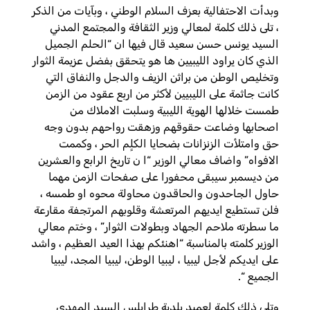
وبدأت الاحتفالية بعزف السلام الوطني ، وبآيات من الذكر
، تلى ذلك كلمة لمعالي وزير الثقافة والمجتمع المدني
السيد يونس حسن سعيد قال فيها ان “الحلم الجميل
الذي كان يراود الليبيين ها هو يتحقق بفضل عزيمة الثوار
وتخليص الوطن من براثن الزيف والدجل والنفاق التي
كانت جاثمة على الليبيين لأكثر من اربع عقود من الزمن
طمست خلالها الهوية الليبية وسلبت الاملاك من
اصحابها وضاعت حقوقهم وزهقت رواحهم بدون وجه
حق وامتلأت الزنزانات بضحايا الكلٍم الحر ، وكممت
الافواه” واضاف معالي الوزير “ا ن تاريخ الرابع والعشرين
من ديسمبر سيبقى محفورا على صفحات الزمن مهما
حاول الجاحدون والحاقدون محاولة محوه او طمسه ،
فلن تستطيع ايديهم المرتعشة وقلوبهم المرتجفة مقارعة
ما سطرته ملاحم الجهاد وبطولات الثوار” ، وختم معالي
الوزير كلمته بالمناسبة “اهنئكم بهذا العيد العظيم ، واشد
على ايديكم لأجل ليبيا ، ليبيا الوطن، ليبيا المجد، ليبيا
الجميع “.
وتلى ذلك كلمة لعميد بلدية طرابلس السيد المهدي