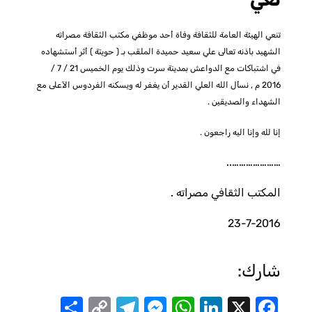
تنعي الهيئة العامة للثقافة وفاة أحد موظفي مكتب الثقافة مصراته
الشهيد باذنه تعالى علي سعيد حميدة الملقب بـ ( حويتة ) أثر أستشهاده
في اشتباكات مع الدواعش بمدينة سرت وذلك يوم الخميس 21 / 7 /
2016 م , نسأل الله العلي القدير أن يغفر له ويسكنه الفردوس الآعلى مع
الشهداء والصديقين .
إنا لله وإنا اليه راجعون .
…………………..
المكتب الثقافي مصراته .
23-7-2016
شارك:
Share
Telegram
Messenger
Copy
WhatsApp
LinkedIn
Facebook
X