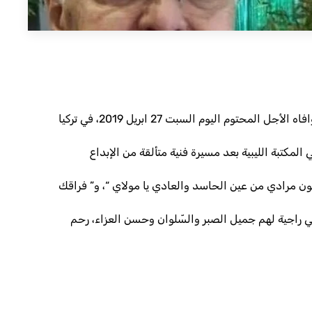
بقلوب مؤمنة بقضاء الله وقدره، تنعى الهيئة العامة للثقافة ببالغ الحزن والأسى، الفنّان والملحّن القدير عبد المجيد حقيق، الذي وافاه الأجل المحتوم اليوم السبت 27 ابريل 2019، في تركيا
المكتبة الليبي
ة بعد مسيرة فنية متألقة من الإبداع
صون مرادي من عين الحاسد والعادي يا مولاي “، و” فراقك
يبي راجية لهم جميل الصبر والسّلوان وحسن العزاء، رحم