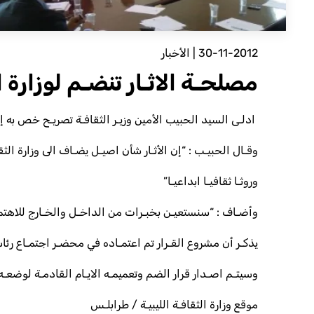
30-11-2012
|
الأخبار
مصلحـة الاثـار تنضـم لوزارة ا
ادلـى السيد الحبيب الأمين وزيـر الثقافـة تصريـح خص به إدا
وقـال الحبيـب : “إن الأثـار شأن اصيـل يضـاف الى وزارة الثق
وروثـا ثقافيـا ابداعيـا”
وأضـاف : “سنستعيـن بخبـرات من الداخـل والخـارج للاهتمـ
يذكـر أن مشروع القـرار تم اعتمـاده في محضـر اجتمـاع رئاسـ
وسيتـم اصـدار قرار الضم وتعميمـه الايـام القادمـة لوضعـه 
موقع وزارة الثقافـة الليبيـة / طرابلـس