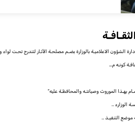
لثقـافـة
رة الشؤون الاعلاميـة بالوزارة بضـم مصلحـة الأثـار لتندرج تحـت لواء وز
افـة كونـه م…
ام بهـذا الموروث وصيانتـه والمحافظـة عليه”
ة الوزارء ..
موضع التنفيـذ ..