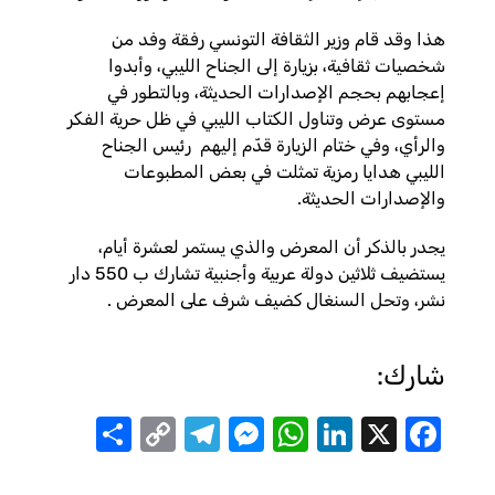
هذا وقد قام وزير الثقافة التونسي رفقة وفد من
شخصيات ثقافية، بزيارة إلى الجناح الليبي، وأبدوا
إعجابهم بحجم الإصدارات الحديثة، وبالتطور في
مستوى عرض وتناول الكتاب الليبي في ظل حرية الفكر
والرأي، وفي ختام الزيارة قدّم إليهم رئيس الجناح
الليبي هدايا رمزية تمثلت في بعض المطبوعات
والإصدارات الحديثة.
يجدر بالذكر أن المعرض والذي يستمر لعشرة أيام،
يستضيف ثلاثين دولة عربية وأجنبية تشارك ب 550 دار
نشر، وتحل السنغال كضيف شرف على المعرض .
شارك:
Share
Telegram
Messenger
Copy
WhatsApp
LinkedIn
Facebook
X
Link