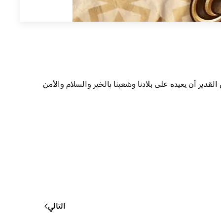
القدير أن ﻳﻌﻴﺪﻩ ﻋﻠﻰ ﺑﻼ‌ﺩﻧﺎ وشعبنا بالخير والسلام والأمن
التالي