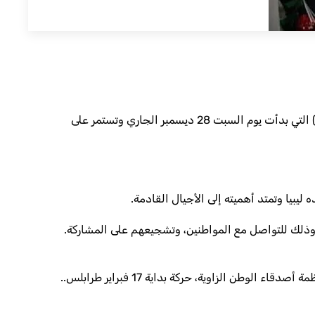
(خاص/ موقع وزارة الثقافة)- أطلقت وزارة الثقافة بالتعاون مع مجموعة من منظمات المجتمع المدني حملة (لأجلك ليبيا ننتخب ) التي بدأت يوم السبت 28 ديسمبر الجاري وتستمر على
يبيا وتمتد أهميته إلى الأجيال القادمة.
، وذلك للتواصل مع المواطنين، وتشجيعهم على المشاركة.
 الزاوية، حركة بداية 17 فبراير طرابلس..