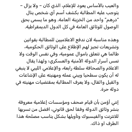
والعيب بالأساس يعود للإعلام، الذي كان – ولا يزال –
يتوجب عليه المطالبة بكشف أسم أي شخص ينال
“درهم” واحد من الخزينة العامة. وهو ما يسمى بحق
الوصول للوثائق العامة في كل الدول الديمقراطية.
وهذه مناسبة لان ندفع الاعلاميين للمطالبة بقوانين
وتشريعات تجيز لهم الإطلاع على الوثائق الحكومية،
طالما هي تتعلق باموال عمومية، وفي نفس الوقت ولا
تمس أسرار الدولة الأمنية والعسكري؛ ولهذا يقال
الاعلام والصحافة سلطة رابعة، والإعلامي الليبي لا ينبغي
له أن يكون سطحيا ويبني عمله ومهنيته على الإشاعات
والقيل والقال، ولا يعرف المطالبة بمقتضيات مهنيته في
دولة حرة.
إنني أؤمن بأن قيام صحف ومؤسسات إعلامية معروفة
بنشر وثائق الدولة وفقا لحق قانوني، افضل من تسربها
للانترنت والفيسبوك وتأويلها بشكل يناسب مصلحة هذا
الطرف او ذاك.