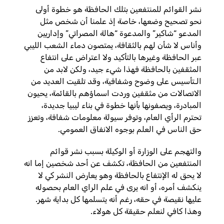
نشر القوائم للمنتفعين بتلك الحافظة هو خطوة أولى
نحو تصحيح وضعها، خاصة إذ علمنا أن شخص مثل
المدعو “شاكير” والمدعوة “هالة المصراتي” وإداريين
وأناس لا شأن لهم بالثقافة، يمتصون دماء الشعب الليبي
عبر الحافظة وغيرها بالتأكيد ولا اعتراض على انتفاع
المثقفين بالحافظة فهذا شيء جيد، ولكن لابد من
الـتأسيس على وضوح وشفافية، وقد تلقيت العديد من
الاتصالات من مثقفين وردت اسماؤهم بالقائمة، يحيون
المبادرة، ويصفونها بأنها خطوة في بناء ليبيا جديدة،
تحترم الرأي العام، وتوفر سيولة معلومات شفافة، وتعزز
حق الناس في العلم بوجوه الانفاق العمومي.
والتهجم على الوزارة أو الوكيلة بسبب نشر قوائم
المنتفعين من الحافظة، تكشف عن أحد شخصين إما انه
لا يحق له الإنتفاع بالحافظة وهو يعارض النشر كي لا
ينكشف أمره، أو انه يرى في علم الراي العام بحصوله
عليها نقيصة في حقه، رغم أنه يتسلمها كل بداية شهر.
وهذا كافي لنعلم حقيقة كل هولاء.