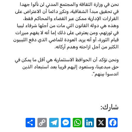
نحن في وزارة الثقافة والمجتمع المدني لن نألوا جهدا
في تحقيق مبدأ الشفافية، ونكرر دائما أن الاعتراض على
القرارات الإدارية ممكن عبر القضاء والمحاكم فقط،
وهذه هي دولة القانون التي مات من أجلها شرفاء ليبيا
في ثورتهم، ومن يعترض على ذلك إما أنه لا يفهم مبررات
قيام الثورة، أو أنه يريد العودة للماضي الذي دفع الليبيون
الكثير من أجل ازاحته وهدم أركانه.
ونحن نؤكد أن الحوافظ الاستثمارية هي أقل ما يمكن في
حق مبدعينا، وستعود إليهم قريبا بعد استبعاد الذين
اندسوا بينهم”.
شارك:
Share
Telegram
Messenger
Copy
WhatsApp
LinkedIn
Facebook
X
Link