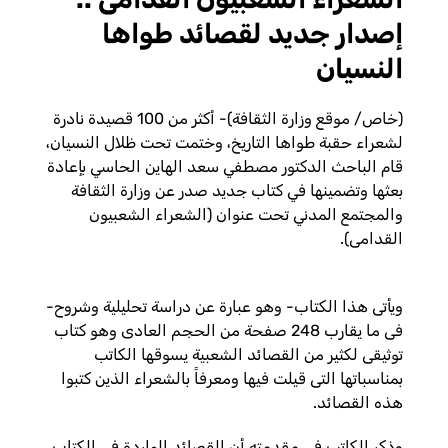
إصدار جديد لقصائد طواها
النسيان
(خاص/ موقع وزارة الثقافة)- أكثر من 100 قصيدة نادرة
لشعراء حقبة طواها التاريخ، وختمت تحت ظلال النسيان،
قام
الباحث الدكتور مصطفي سعد الهاين الحاسي بإعادة
بعثها وتضمينها في كتاب جديد صدر عن وزارة الثقافة
والمجتمع المدني تحت عنوان (الشعراء الشعبيون
القدامى).
ويأتى هذا الكتاب- وهو عبارة عن دراسة تحليلية وشروح-
فى ما يقارب 248 صفحة من الحجم العادى وهو كتاب
توثيقى لكثير من القصائد الشعبية يسوقها الكاتب
بمناسباتها التى قيلت فيها ومعرفاً بالشعراء الذين كتبوا
هذه القصائد.
وذكر الكاتب في مقدمته أن القصائد الواردة في الكتاب