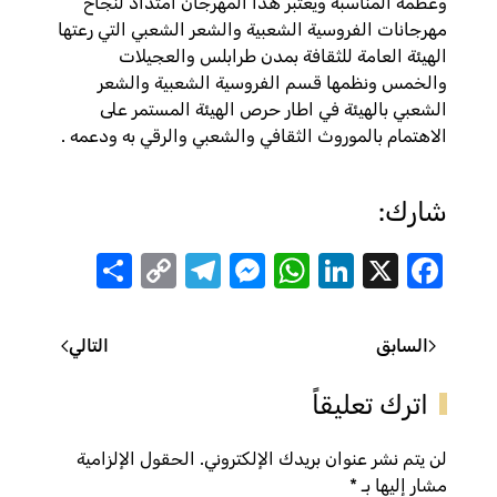
وعظمة المناسبة ويعتبر هذا المهرجان امتداد لنجاح
مهرجانات الفروسية الشعبية والشعر الشعبي التي رعتها
الهيئة العامة للثقافة بمدن طرابلس والعجيلات
والخمس ونظمها قسم الفروسية الشعبية والشعر
الشعبي بالهيئة في اطار حرص الهيئة المستمر على
الاهتمام بالموروث الثقافي والشعبي والرقي به ودعمه .
شارك:
Share
Telegram
Messenger
Copy
WhatsApp
LinkedIn
Facebook
X
Link
السابق
التالي
اترك تعليقاً
لن يتم نشر عنوان بريدك الإلكتروني. الحقول الإلزامية
مشار إليها بـ
*