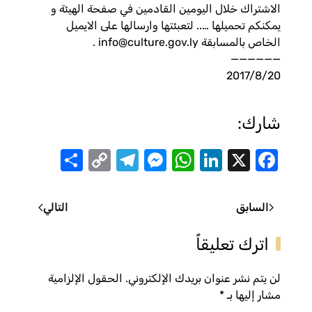
الاشتراك خلال اليومين القادمين في صفحة الهيئة و
يمكنكم تحميلها ….. لتعبئتها وارسالها على الايميل
الخاص بالمسابقة info@culture.gov.ly .
——————
2017/8/20
شارك:
Share
Telegram
Messenger
Copy
WhatsApp
LinkedIn
Facebook
X
Link
السابق
التالي
اترك تعليقاً
لن يتم نشر عنوان بريدك الإلكتروني. الحقول الإلزامية
مشار إليها بـ
*