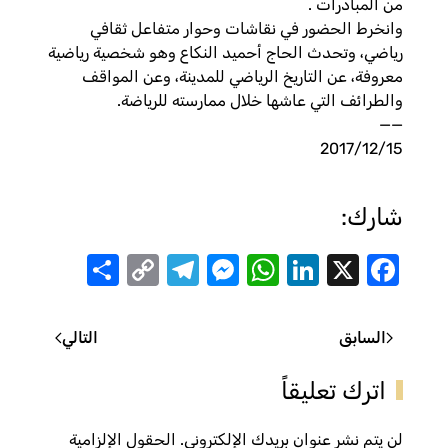
من المبادرات .
وانخرط الحضور في نقاشات وحوار متفاعل ثقافي
رياضي، وتحدث الحاج أحميد النكاع وهو شخصية رياضية
معروفة، عن التاريخ الرياضي للمدينة، وعن المواقف
والطرائف التي عاشها خلال ممارسته للرياضة.
——
2017/12/15
شارك:
Share
Telegram
Messenger
Copy
WhatsApp
LinkedIn
Facebook
X
Link
السابق
التالي
اترك تعليقاً
لن يتم نشر عنوان بريدك الإلكتروني. الحقول الإلزامية