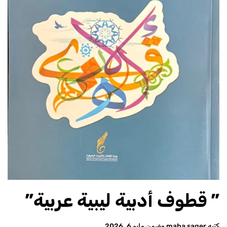
” قطوف أدبية ليبية عربية”
كتبه
maha sager
وضمن
مايو 6, 2026
.