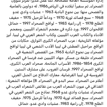
إدارة المؤسسة العامة للصحافة, كما عمل مديراً لمركز شؤون
الصحراء, ثم سفيراً لبلاده في الرياض1986. له دواوين بالعامية
والفصحى منها: بين نجوع البادية 1963 – عشيات وادي غدو
1968 – سبع قصائد ثورية 1970 – وداعاً للرحيل 1975 – حفيف
الطلح 1978 – إلى راعية 1983 – لوافح الصحراء 1997 – خمائل
الاقحوان 1997. ورد ذكره في معجم الشعراء الليبيين, ومعجم
الأدباء والكتاب العرب الليبيين, وكتاب الشعر العربي في ليبيا. أبرز
مؤلفاته التاريخية : عرب الصحراء الكبرى التوارق. حكايات من
الواقع. مراحيل العطش في ليبيا الأدب الشعبي في ليبيا لوافح
الصحراء بين نجوع البادية 1963. من القصص الشعبية في
الصحراء خليفة بن عسكر. جهاد الليبيين ضد فرنسا في الصحراء
الكبرى 1854-1986. الأسراب الجانحة. صحراء العرب الكبرى.
لوافح الصحراء 1997. فرسان الغروب. على مشارف الستين.
الفروسية في ليبيا القرضابية. معارك الدفاع عن الجبل الغربي.
أعلام من الصحراء. سمر البدو في الصحراء. 8) مؤلفاته الشعرية :
القذافي في عيون الشعراء العرب من نقائض الشعراء العرب في
الصحراء عشيات وادي غدو 1968. نماذج من الشعر العربي في
الصحراء. سبع قصائد ثورية 1970. وداعاً للرحيل 1975. حفيف
الطلح 1978. إلى راعية 1983. عشيات وادي غدو. خمائل