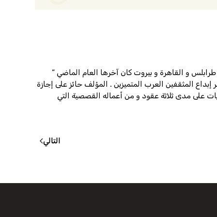
ور نشر منها طرابلس و القاهرة و بيروت كان آخرها العام الماضي ”
داع المثقفين العرب المتميزين . المؤلف حائز على إجازة
لدولة التقديرية في الآداب القصة القصيرة عام 2009 ترأس تحرير عدة دوريات على مدى ثلاثة عقود و من أعماله القصصية التي
التالي