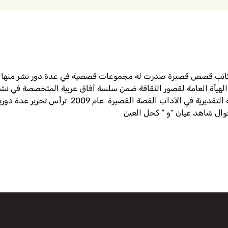
يهدي مواليد بنغازي عام 1942 صحفى و كاتب قصص قصيرة صدرت له مجموعات قصصية في عدة د
يأة العامة لقصور الثقافة ضمن سلسة آفاق عربية المتخصصة في نشر إب
” ليسانس” في الآداب من جامعة بنغازي و على جائزة ا
قوال شاهد عيان “و ” كحل العين