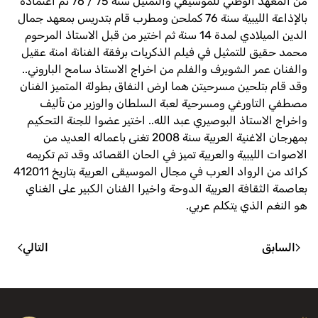
من المعهد الوطني للموسيقي والتمثيل سنة 75 / 76 تم اعتماده
بالإذاعة الليبية سنة 76 كملحن ومطرب قام بتدريس بمعهد جمال
الدين الميلادي لمدة 14 سنة ثم اختير من قبل الاستاذ المرحوم
محمد حقيق للتمثيل في فيلم الذكريات برفقة الفنانة امنة عقيل
والفنان عمر الشويرف والفلم من اخراج الاستاذ سامح الباروني..
وقد قام بتلحين مسرحيتن هما ارض النفاق بطولة المتميز الفنان
مصطفي التاورغي ومسرحية لعبة السلطان والوزير من تأليف
واخراج الاستاذ البوصيري عبد الله.. اختير عضوا للجنة التحكيم
بمهرجان الاغنية العربية سنة 2008 تغنى باعماله العديد من
الاصوات الليبية والعربية تميز في الحان القصائد وقد تم تكريمه
كرائد من الرواد العرب في مجال الموسيقى العربية بتاريخ 412011
بعاصمة الثقافة العربية الدوحة واخيرا الفنان الكبير على الغناي
هو النغم الذي يتكلم عربي.
السابق
التالي