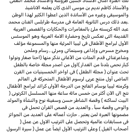
تلك الفترة أمثال الأستاذ حسين طروشه والأستاذ محمد النعمى
والأستاذ كاظم نديم بن موسى الذى كان يعلمه الاناشيذ
والموسيقى وغيره من الأساتذة الذين اعطوا الكثير لهذا الوطن
,بعد ذلك درس الثانوية العامة فى مدرسة طرابلس الفنان محمد
عبد الله كريسته ملئ بالمغامرات والحكايات والقصص العربية
القديمة التى تعكس تاريخ وحضارة الامة العربية وهو الموسئس
الأول لبرامج الأطفال فى ليبيا المرئية منها والمسموعة مؤلف
ومخرج مسرحى وإذاعى وسينمائى ومرئى , رسام وملحن
وشاعرغنائى قدم المئات من الأغانى نذكر منها (احنا صغار ونولوا
كبار نحمى بلدنا من الغدار )اول من أصدر مجلة خاصة بالطفل
تحث عنوان ( مجلة الطفل ) فى اواخر الخمسينيات من القرن
الماضى أول منتج عربى لرسوم الأطفال المتحركة فى العالم
وكرمته ليبيا بوسام الفاتح من الدرجة الأولى كرائد لبرامج الأطفال
نتج الى الآن أكثر من خمس مائة ساعة منها المسلسل الكرتونى (
البيت لساكنه ) وقصة الشاطر حسن وسفينة نوح والنشأة والمولد
والوحى وقصة سبأ , والعديد من قصص القرآن تحمل فى
مضمونها العبرة لمن يعتبر . حازت أعماله على العديد من الجوائز
فى مسابقات عالمية وتحصل على الترتيب الاول عن عمل (
أصحاب الفيل ) وعلى الترتيب الأول ايضاً عن عمل ( سيرة الرسول