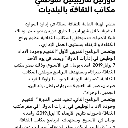
مكاتب الثقافة بالبلديات
تنظم الهيئة العامة للثقافة ممثلة في إدارة الموارد
البشرية، خلال شهر ابريل الجاري دورتين تدريبيتين، وذلك
تلبية لاحتياجات موظفي المكاتب الثقافية لتطوير ورفع
الكفاءة والارتقاء بمستوى العمل الإداري .
ويتضمن البرنامج التدريبي الأول “التقييم وجودة اﻻداء
الوظيفي في إدارات الدولة” ويعقد في يوم الأحد
7ابرايل2019، لمدة يومان في الأسبوع، وذلك بمقر مكتب
الثقافة صبراتة، ويستهدف البرنامج موظفي المكاتب
الثقافية، “صبرا
تة، الزواية الجنوب، الزاوية الغرب،
صرمان، صبراتة، العجيلات، زوارة، زلطن، رقدالين،
الجميل، الزهراء”.
ويتضمن البرنامج الثاني، تنفيذ نفس الدورة ” التقييم
وجودة اﻻداء الوظيفي في إدارات الدولة “في مقر مكتب
الثقافة تاجوراء، بتاريخ الأربعاء 10ابريل2019، ولمدة
يومان في الأسبوع، ويستهدف البرنامج مكاتب الثقافة
في، ” طرابلس المركز، سوق الجمعة، أبو سليم، عين زاره،