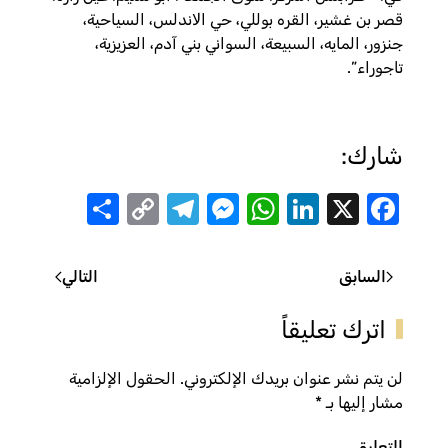
قصر بن غشير، القره بوللي، حي اﻻندلس، السياحية،
جنزور، المايه، السبيعة، السواني بني آدم، العزيزية،
تاجوراء”.
شارك:
Share
Telegram
Messenger
Copy
WhatsApp
LinkedIn
Facebook
X
Link
السابق
التالي
اترك تعليقاً
لن يتم نشر عنوان بريدك الإلكتروني. الحقول الإلزامية
مشار إليها بـ
*
التعليق